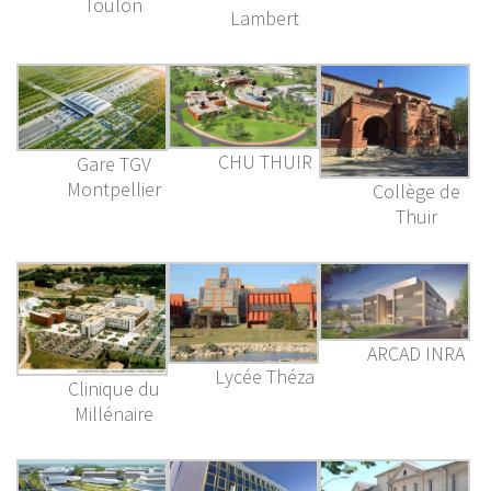
Toulon
Lambert
CHU THUIR
Gare TGV
Montpellier
Collège de
Thuir
ARCAD INRA
Lycée Théza
Clinique du
Millénaire