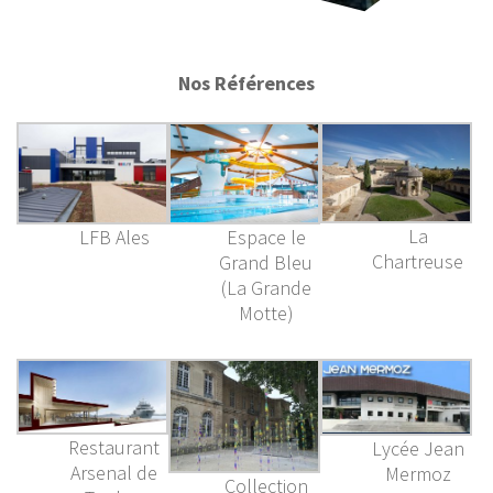
Nos Références
La
Espace le
LFB Ales
Chartreuse
Grand Bleu
(La Grande
Motte)
Restaurant
Lycée Jean
Arsenal de
Mermoz
Collection