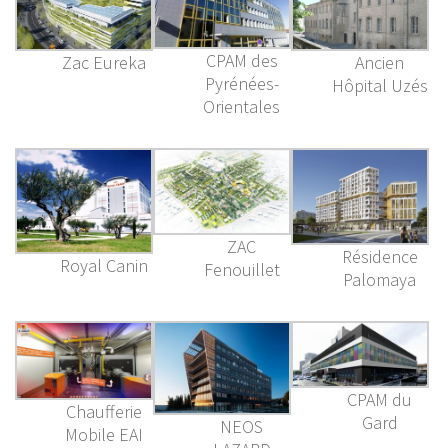
CPAM des
Zac Eureka
Ancien
Pyrénées-
Hôpital Uzés
Orientales
ZAC
Résidence
Royal Canin
Fenouillet
Palomaya
CPAM du
Chaufferie
Gard
NEOS
Mobile EAI