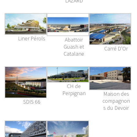
LAZARD
Liner Pérols
Abattoir
Guash et
Carré D’Or
Catalane
CH de
Perpignan
Maison des
compagnon
SDIS 66
s du Devoir